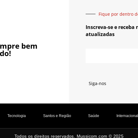
Fique por dentro d
Inscreva-se e receba
atualizadas
empre bem
do!
Siga-nos
Tecnologia
Santos e Região
Saúde
Internaciona
Todos os direitos reservados. Mussicom.com © 2025