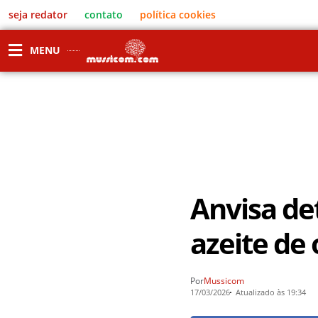
seja redator
contato
política cookies
MENU
Anvisa de
azeite de
Por
Mussicom
17/03/2026
Atualizado às 19:34