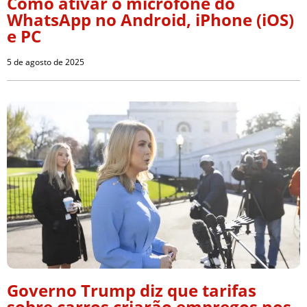
Como ativar o microfone do
WhatsApp no Android, iPhone (iOS)
e PC
5 de agosto de 2025
Governo Trump diz que tarifas
sobre carros criarão empregos nos