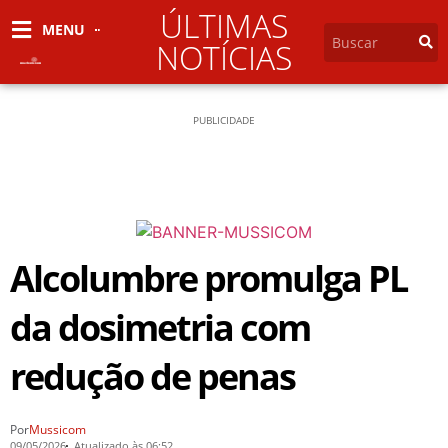
ÚLTIMAS
MENU
NOTÍCIAS
PUBLICIDADE
Alcolumbre promulga PL
da dosimetria com
redução de penas
Por
Mussicom
09/05/2026
Atualizado às 06:52