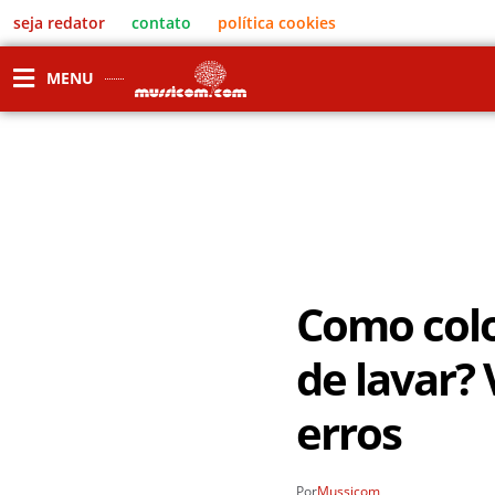
seja redator
contato
política cookies
MENU
Como col
de lavar?
erros
Por
Mussicom