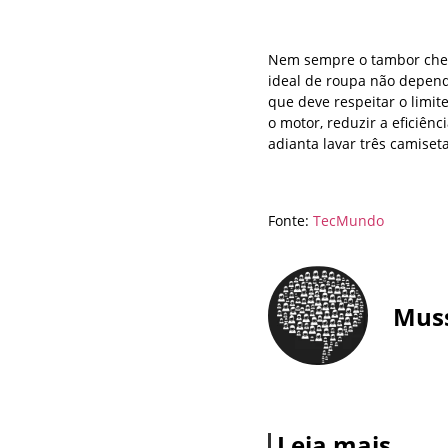
Nem sempre o tambor cheio
ideal de roupa não depend
que deve respeitar o limi
o motor, reduzir a eficiên
adianta lavar três camiset
Fonte:
TecMundo
Mus
Leia mais