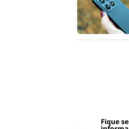
Fique s
informa