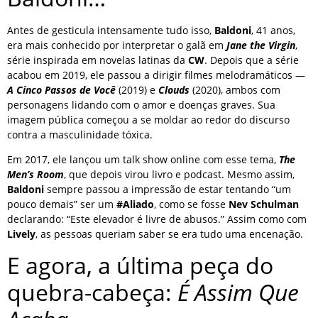
Antes de gesticula intensamente tudo isso,
Baldoni
, 41 anos,
era mais conhecido por interpretar o galã em
Jane the Virgin
,
série inspirada em novelas latinas da
CW
. Depois que a série
acabou em 2019, ele passou a dirigir filmes melodramáticos —
A Cinco Passos de Você
(2019) e
Clouds
(2020), ambos com
personagens lidando com o amor e doenças graves. Sua
imagem pública começou a se moldar ao redor do discurso
contra a masculinidade tóxica.
Em 2017, ele lançou um talk show online com esse tema,
The
Men’s Room
, que depois virou livro e podcast. Mesmo assim,
Baldoni
sempre passou a impressão de estar tentando “um
pouco demais” ser um
#Aliado
, como se fosse
Nev Schulman
declarando: “Este elevador é livre de abusos.” Assim como com
Lively
, as pessoas queriam saber se era tudo uma encenação.
E agora, a última peça do
quebra-cabeça:
É Assim Que