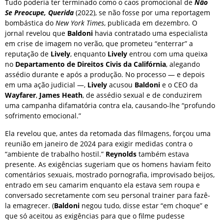
Tudo poderia ter terminado como o caos promocional de
Não
Se Preocupe, Querida
(2022), se não fosse por uma reportagem
bombástica do
New York Times
, publicada em dezembro. O
jornal revelou que
Baldoni
havia contratado uma especialista
em crise de imagem no verão, que prometeu “enterrar” a
reputação de
Lively
, enquanto
Lively
entrou com uma queixa
no
Departamento de Direitos Civis da Califórnia
, alegando
assédio durante e após a produção. No processo — e depois
em uma ação judicial —,
Lively
acusou
Baldoni
e o CEO da
Wayfarer
,
James Heath
, de assédio sexual e de conduzirem
uma campanha difamatória contra ela, causando-lhe “profundo
sofrimento emocional.”
Ela revelou que, antes da retomada das filmagens, forçou uma
reunião em janeiro de 2024 para exigir medidas contra o
“ambiente de trabalho hostil.”
Reynolds
também estava
presente. As exigências sugeriam que os homens haviam feito
comentários sexuais, mostrado pornografia, improvisado beijos,
entrado em seu camarim enquanto ela estava sem roupa e
conversado secretamente com seu personal trainer para fazê-
la emagrecer. (
Baldoni
negou tudo, disse estar “em choque” e
que só aceitou as exigências para que o filme pudesse