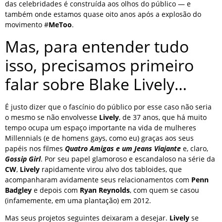
das celebridades é construída aos olhos do público — e
também onde estamos quase oito anos após a explosão do
movimento #
MeToo
.
Mas, para entender tudo
isso, precisamos primeiro
falar sobre Blake Lively…
É justo dizer que o fascínio do público por esse caso não seria
o mesmo se não envolvesse
Lively
, de 37 anos, que há muito
tempo ocupa um espaço importante na vida de mulheres
Millennials (e de homens gays, como eu) graças aos seus
papéis nos filmes
Quatro Amigas e um Jeans Viajante
e, claro,
Gossip Girl
. Por seu papel glamoroso e escandaloso na série da
CW
,
Lively
rapidamente virou alvo dos tabloides, que
acompanharam avidamente seus relacionamentos com
Penn
Badgley
e depois com
Ryan Reynolds
, com quem se casou
(infamemente, em uma plantação) em 2012.
Mas seus projetos seguintes deixaram a desejar.
Lively
se