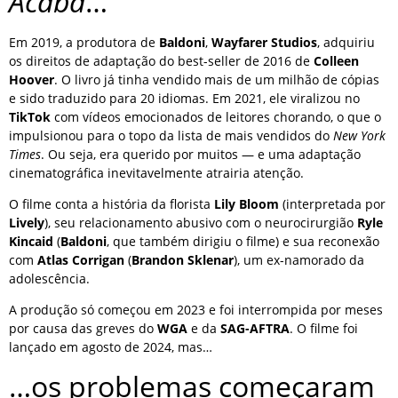
Acaba
…
Em 2019, a produtora de
Baldoni
,
Wayfarer Studios
, adquiriu
os direitos de adaptação do best-seller de 2016 de
Colleen
Hoover
. O livro já tinha vendido mais de um milhão de cópias
e sido traduzido para 20 idiomas. Em 2021, ele viralizou no
TikTok
com vídeos emocionados de leitores chorando, o que o
impulsionou para o topo da lista de mais vendidos do
New York
Times
. Ou seja, era querido por muitos — e uma adaptação
cinematográfica inevitavelmente atrairia atenção.
O filme conta a história da florista
Lily Bloom
(interpretada por
Lively
), seu relacionamento abusivo com o neurocirurgião
Ryle
Kincaid
(
Baldoni
, que também dirigiu o filme) e sua reconexão
com
Atlas Corrigan
(
Brandon Sklenar
), um ex-namorado da
adolescência.
A produção só começou em 2023 e foi interrompida por meses
por causa das greves do
WGA
e da
SAG-AFTRA
. O filme foi
lançado em agosto de 2024, mas…
…os problemas começaram