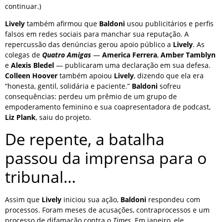
continuar.)
Lively
também afirmou que
Baldoni
usou publicitários e perfis
falsos em redes sociais para manchar sua reputação. A
repercussão das denúncias gerou apoio público a
Lively
. As
colegas de
Quatro Amigas
—
America Ferrera
,
Amber Tamblyn
e
Alexis Bledel
— publicaram uma declaração em sua defesa.
Colleen Hoover
também apoiou
Lively
, dizendo que ela era
“honesta, gentil, solidária e paciente.”
Baldoni
sofreu
consequências: perdeu um prêmio de um grupo de
empoderamento feminino e sua coapresentadora de podcast,
Liz Plank
, saiu do projeto.
De repente, a batalha
passou da imprensa para o
tribunal…
Assim que
Lively
iniciou sua ação,
Baldoni
respondeu com
processos. Foram meses de acusações, contraprocessos e um
processo de difamação contra o
Times
. Em janeiro, ele