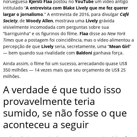
norueguesa
Kjersti Flaa
postou no
YouTube
um vídeo antigo
intitulado “
A entrevista com Blake Lively que me fez querer
largar o jornalismo
.” A entrevista de 2016, para divulgar
Café
Society
, de
Woody Allen
, mostrava uma
Lively
grávida
visivelmente incomodada com perguntas sobre sua
“barriguinha” e os figurinos do filme.
Flaa
disse ao
New York
Times
que a postagem foi coincidência, mas o vídeo alimentou a
percepção de que
Lively
seria, secretamente, uma “
Mean Girl
”
— bem quando sua rivalidade com
Baldoni
ganhava força.
Ainda assim, o filme foi um sucesso, arrecadando quase US$
350 milhões — 14 vezes mais que seu orçamento de US$ 25
milhões.
A verdade é que tudo isso
provavelmente teria
sumido, se não fosse o que
aconteceu a seguir