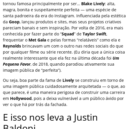
tornou famosa principalmente por ser…
Blake Lively
: alta,
magra, bonita e suspeitamente perfeita — uma espécie de
santa padroeira da era do Instagram. Influenciada pela estética
da
Goop
, lançou produtos e sites, mas seus projetos criativos
pareciam banais e sem inspiração. Por volta de 2016, era mais
conhecida por fazer parte do “
Squad
” de
Taylor Swift
,
frequentar o
Met Gala
e pelas formas “relatáveis” como ela e
Reynolds
brincavam um com o outro nas redes sociais do que
por qualquer filme ou série recente. (Eu diria que a única coisa
realmente interessante que ela fez na última década foi
Um
Pequeno Favor
, de 2018, quando parodiou ativamente sua
imagem pública de “perfeita”).
Ou seja, boa parte da fama de
Lively
se construiu em torno de
uma imagem pública cuidadosamente arquitetada — o que, ao
que parece, é uma maneira perigosa de construir uma carreira
em
Hollywood
, pois a deixa vulnerável a um público ávido por
ver o que há por trás da fachada.
E isso nos leva a Justin
Baldoni…