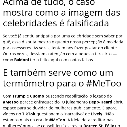
Acima de tudo, o caso
mostra como a imagem das
celebridades é falsificada
Se você já sentiu antipatia por uma celebridade sem saber por
quê, essa disputa mostra o quanto nossa percepção é moldada
por assessores. Às vezes, tentam nos fazer gostar do cliente.
Outras vezes, desviam a atenção com ataques a terceiros —
como
Baldoni
teria feito aqui com contas falsas.
E também serve como um
termômetro para o #MeToo
Com
Trump
e
Cuomo
buscando reabilitação, o legado do
#MeToo
parece enfraquecido. O julgamento
Depp-Heard
abriu
espaço para se duvidar de mulheres publicamente. E agora,
vídeos no
TikTok
questionam o “narrativo” de
Lively
. “Não
estamos mais na era do
#MeToo
. A ideia de ‘acreditar nas
mulheres’ nunca se consolidou,” escreveu
Doreen St. Félix
no