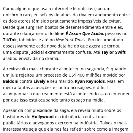
Como alguém que usa a internet e lê notícias (sou um
unicórnio raro, eu sei), os detalhes da rixa em andamento entre
os dois atores têm sido praticamente impossíveis de evitar.
Desde que surgiram boatos de desentendimento entre eles,
durante o lançamento do filme
É Assim Que Acaba
, pessoas no
TikTok
, tabloides e até no
New York Times
têm documentado
obsessivamente cada novo detalhe do que agora se tornou
uma disputa judicial extremamente confusa. Até
Taylor Swift
acabou envolvida no drama.
A reviravolta mais chocante aconteceu na segunda, 9, quando
um juiz rejeitou um processo de US$ 400 milhões movido por
Baldoni
contra
Lively
e seu marido,
Ryan Reynolds
. Mas, em
meio a tantas acusações e contra-acusações, é difícil
acompanhar o que realmente está acontecendo — ou entender
por que isso está ocupando tanto espaço na mídia.
Apesar da complexidade da saga, ela revela muito sobre os
bastidores de
Hollywood
e a influência central que
publicitários e advogados exercem na indústria. Talvez o mais
interessante seja que ela nos faz refletir sobre como a imagem