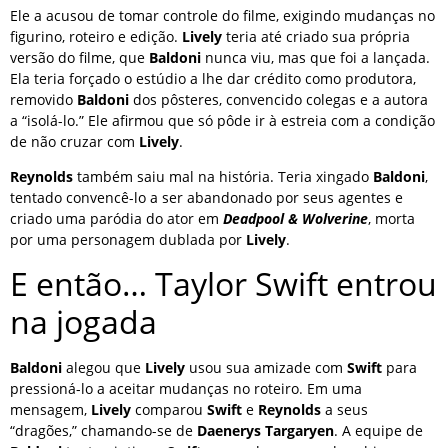
Ele a acusou de tomar controle do filme, exigindo mudanças no
figurino, roteiro e edição.
Lively
teria até criado sua própria
versão do filme, que
Baldoni
nunca viu, mas que foi a lançada.
Ela teria forçado o estúdio a lhe dar crédito como produtora,
removido
Baldoni
dos pôsteres, convencido colegas e a autora
a “isolá-lo.” Ele afirmou que só pôde ir à estreia com a condição
de não cruzar com
Lively
.
Reynolds
também saiu mal na história. Teria xingado
Baldoni
,
tentado convencê-lo a ser abandonado por seus agentes e
criado uma paródia do ator em
Deadpool & Wolverine
, morta
por uma personagem dublada por
Lively
.
E então… Taylor Swift entrou
na jogada
Baldoni
alegou que
Lively
usou sua amizade com
Swift
para
pressioná-lo a aceitar mudanças no roteiro. Em uma
mensagem,
Lively
comparou
Swift
e
Reynolds
a seus
“dragões,” chamando-se de
Daenerys Targaryen
. A equipe de