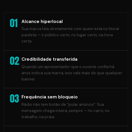
01
Alcance hiperlocal
Sua marca fala diretamente com quem está no litoral
paulista — o público certo, no lugar certo, na hora
certa.
02
Credibilidade transferida
Quando um apresentador que o ouvinte confia há
anos indica sua marca, isso vale mais do que qualquer
banner.
03
Frequência sem bloqueio
Rádio não tem botão de "pular anúncio". Sua
mensagem chega inteira, sempre — no carro, no
trabalho, na praia.