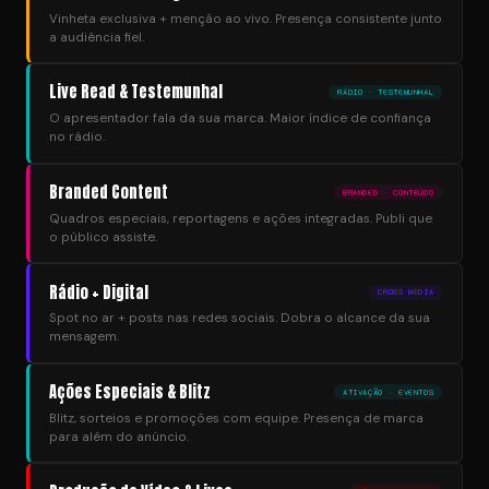
Vinheta exclusiva + menção ao vivo. Presença consistente junto
a audiência fiel.
Live Read & Testemunhal
RÁDIO · TESTEMUNHAL
O apresentador fala da sua marca. Maior índice de confiança
no rádio.
Branded Content
BRANDED · CONTEÚDO
Quadros especiais, reportagens e ações integradas. Publi que
o público assiste.
Rádio + Digital
CROSS MEDIA
Spot no ar + posts nas redes sociais. Dobra o alcance da sua
mensagem.
Ações Especiais & Blitz
ATIVAÇÃO · EVENTOS
Blitz, sorteios e promoções com equipe. Presença de marca
para além do anúncio.