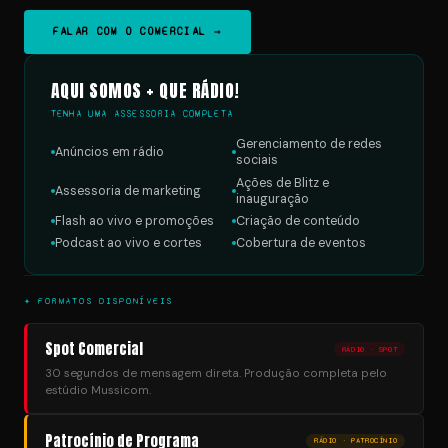
FALAR COM O COMERCIAL →
AQUI SOMOS + QUE RÁDIO!
TENHA UMA ASSESSORIA COMPLETA
Gerenciamento de redes
Anúncios em rádio
sociais
Ações de Blitz e
Assessoria de marketing
inauguração
Flash ao vivo e promoções
Criação de conteúdo
Podcast ao vivo e cortes
Cobertura de eventos
✦ FORMATOS DISPONÍVEIS
Spot Comercial
RÁDIO · SPOT
30 segundos de mensagem direta. Produção completa pelo
estúdio Mussicom.
Patrocínio de Programa
RÁDIO · PATROCÍNIO