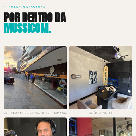
✦ NOSSA ESTRUTURA
POR DENTRO DA
MUSSICOM.
AV. VICENTE DE CARVALHO 75 — GONZAGA
ESTÚDIO YOU FM