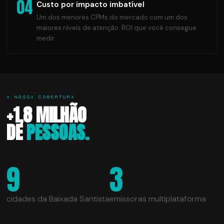
04
Custo por impacto imbatível
Um dos menores CPMs do mercado com um dos
maiores níveis de atenção. ROI que você consegue
medir.
✦ NOSSA COBERTURA
+1,8 MILHÃO
DE
PESSOAS.
9
3
cidades da Baixada Santista
emissoras multiplataforma