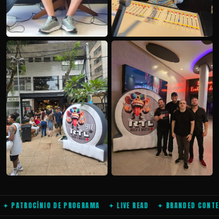
JORNAL LITORAL — RTL 91.7
E PROGRAMA ✦ LIVE READ ✦ BRANDED CONTENT ✦ AÇÕES ES