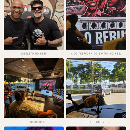
JOSELITO NO REBÚ
VICE-PREFEITA DE SANTOS NO REBÚ
HOT 98 UNIMES
ESTÚDIO RTL 91.7