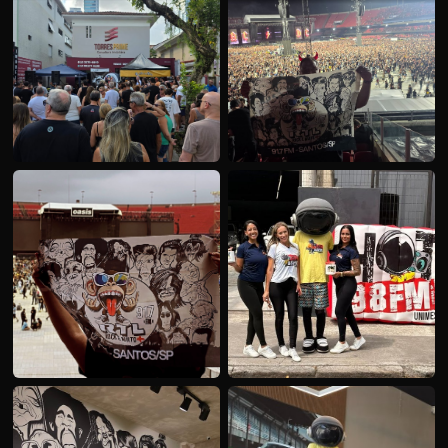
SHOW AO VIVO — RTL 91.7
OASIS — NOITE DE ROCK
AÇÃO ESPECIAL — TORRES PRIME
AC/DC — OUVINTE RTL
OASIS — OUVINTE RTL 91.7
HOT 98 FM — EQUIPE EM AÇÃO