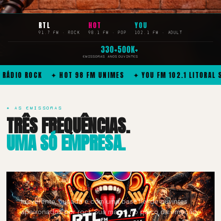
RTL
HOT
YOU
91.7 FM · ROCK
98.1 FM · POP
102.1 FM · ADULT
3
30+
500K+
EMISSORAS
ANOS
OUVINTES
 HOT 98 FM UNIMES ✦ YOU FM 102.1 LITORAL SP ✦ ANUNCIE 
✦ AS EMISSORAS
TRÊS FREQUÊNCIAS.
UMA SÓ EMPRESA.
✦ A RÁDIO ROCK DO LITORAL
Irreverente, ousada e com uma base fiel de ouvintes
apaixonados por rock. Sua marca no palco da emoção.