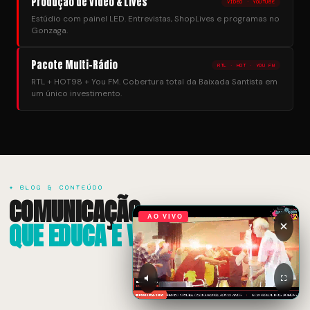
Produção de Vídeo & Lives
VÍDEO · YOUTUBE
Estúdio com painel LED. Entrevistas, ShopLives e programas no
Gonzaga.
Pacote Multi-Rádio
RTL · HOT · YOU FM
RTL + HOT98 + You FM. Cobertura total da Baixada Santista em
um único investimento.
✦ BLOG & CONTEÚDO
COMUNICAÇÃO
AO VIVO
QUE EDUCA E VENDE.