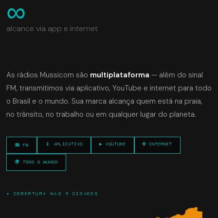
∞
alcance via app e internet
As rádios Mussicom são
multiplataforma
— além do sinal
FM, transmitimos via aplicativo, YouTube e internet para todo
o Brasil e o mundo. Sua marca alcança quem está na praia,
no trânsito, no trabalho ou em qualquer lugar do planeta.
📱 APLICATIVO
▶ YOUTUBE
🌐 INTERNET
📻 FM
🌍 TODO O MUNDO
✦ COBERTURA NAS 9 CIDADES