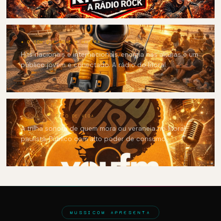
✦ O SOM QUE MOVE A GALERA
Hits nacionais e internacionais, energia nas alturas e um
público jovem e conectado. A rádio do litoral.
✦ SOUL & ESTILO DE VIDA
A trilha sonora de quem mora ou veraneia no litoral
paulista. Público com alto poder de consumo.
MUSSICOM APRESENTA