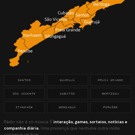
SANTOS
GUARUJÁ
PRAIA GRANDE
SÃO VICENTE
CUBATÃO
BERTIOGA
ITANHAÉM
MONGAGUÁ
PERUÍBE
Rádio não é só música. É
interação, games, sorteios, notícias e
companhia diária.
Uma presença que nenhuma outra mídia
consegue replicar.